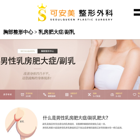
胸部整形中心 > 乳房肥大症/副乳